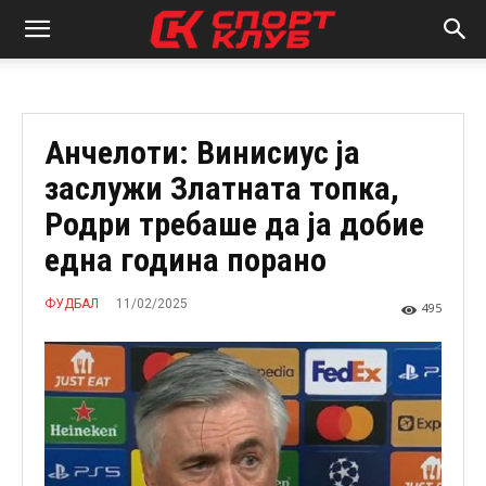
Анчелоти: Винисиус ја
заслужи Златната топка,
Родри требаше да ја добие
една година порано
11/02/2025
ФУДБАЛ
495