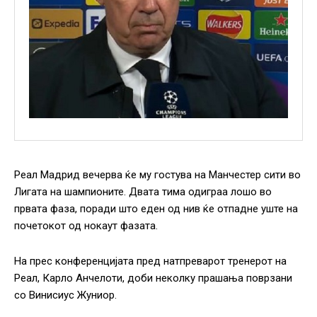
Реал Мадрид вечерва ќе му гостува на Манчестер сити во
Лигата на шампионите. Двата тима одиграа лошо во
првата фаза, поради што еден од нив ќе отпадне уште на
почетокот од нокаут фазата.
На прес конференцијата пред натпреварот тренерот на
Реал, Карло Анчелоти, доби неколку прашања поврзани
со Винисиус Жуниор.