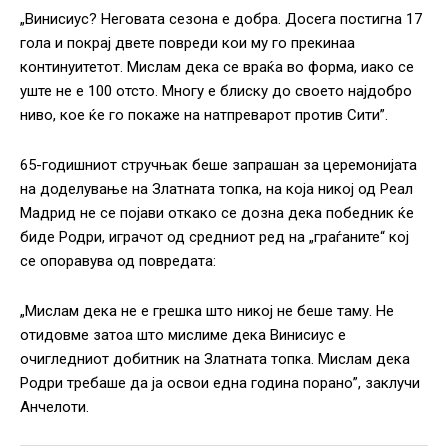
„Винисиус? Неговата сезона е добра. Досега постигна 17
гола и покрај двете повреди кои му го прекинаа
континуитетот. Мислам дека се враќа во форма, иако се
уште не е 100 отсто. Многу е блиску до своето најдобро
ниво, кое ќе го покаже на натпреварот против Сити”.
65-годишниот стручњак беше запрашан за церемонијата
на доделување на Златната топка, на која никој од Реал
Мадрид не се појави откако се дозна дека победник ќе
биде Родри, играчот од средниот ред на „граѓаните“ кој
се опоравува од повредата:
„Мислам дека не е грешка што никој не беше таму. Не
отидовме затоа што мислиме дека Винисиус е
очигледниот добитник на Златната топка. Мислам дека
Родри требаше да ја освои една година порано”, заклучи
Анчелоти.