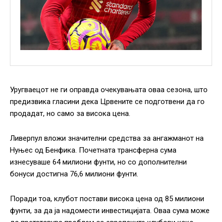
Уругваецот не ги оправда очекувањата оваа сезона, што
предизвика гласини дека Црвените се подготвени да го
продадат, но само за висока цена.
Ливерпул вложи значителни средства за ангажманот на
Нуњес од Бенфика. Почетната трансферна сума
изнесуваше 64 милиони фунти, но со дополнителни
бонуси достигна 76,6 милиони фунти.
Поради тоа, клубот постави висока цена од 85 милиони
фунти, за да ја надомести инвестицијата. Оваа сума може