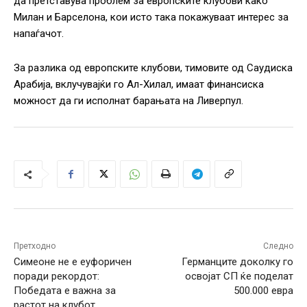
да претставува проблем за европските клубови како
Милан и Барселона, кои исто така покажуваат интерес за
напаѓачот.
За разлика од европските клубови, тимовите од Саудиска
Арабија, вклучувајќи го Ал-Хилал, имаат финансиска
можност да ги исполнат барањата на Ливерпул.
Претходно
Следно
Симеоне не е еуфоричен
Германците доколку го
поради рекордот:
освојат СП ќе поделат
Победата е важна за
500.000 евра
растот на клубот