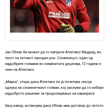
Јан Облак би можел да го напушти Атлетико Мадрид, во
текот на летниот преоден рок. Словенецот, еден од
најдобрите голмани во изминатата деценија, 12 години е
член на Атлетико.
„Марка“, откри дека Атлетико ќе ја почитува секоја
одлука на словенечкиот голман, кој заслужи да го избере
најдоброто решение за продолжување на кариерата.
Овој извор, истакнува дека Облак има договор до летото