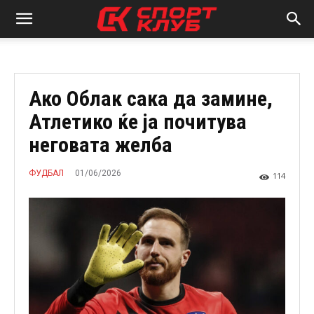
Ако Облак сака да замине,
Атлетико ќе ја почитува
неговата желба
01/06/2026
ФУДБАЛ
114