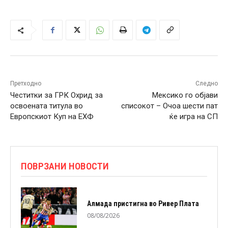
Претходно
Следно
Честитки за ГРК Охрид за
Мексико го објави
освоената титула во
списокот – Очоа шести пат
Европскиот Куп на ЕХФ
ќе игра на СП
ПОВРЗАНИ НОВОСТИ
Алмада пристигна во Ривер Плата
08/08/2026