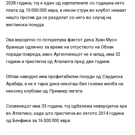
2028 година, тој е еден од најплатените со годишна нето
плата од 10.000.000 евра, а некои струи во клубот немаат
ништо против да се разделат со него во случај на
вистинска понуда.
Ова веројатно го поткрепува фактот дека Хуан Мусо
бранеше одлично за време на отсуството на Облак
поради повреда, иако Аргентинецот не е млад, има 32
години и пристигна од Аталанта пред две години.
Облак наводно има профитабилни понуди од Саудиска
Арабија, а не е тајна дека некогаш бил голема желба на
неколку клубови од Премиер лигата.
Словенецот има 33 години, тој одбележа неверојатна ера
во Атлетико, каде што пристигна во летото 2014 година
од Бенфика за 16.000.000 евра.