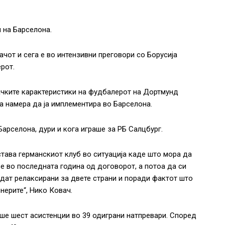
 на Барселона.
чот и сега е во интензивни преговори со Борусија
рот.
рачките карактеристики на фудбалерот на Дортмунд
а намера да ја имплементира во Барселона.
арселона, дури и кога играше за РБ Салцбург.
 става германскиот клуб во ситуација каде што мора да
зе во последната година од договорот, а потоа да си
идат релаксирани за двете страни и поради фактот што
нерите“, Нико Ковач.
аше шест асистенции во 39 одиграни натпревари. Според