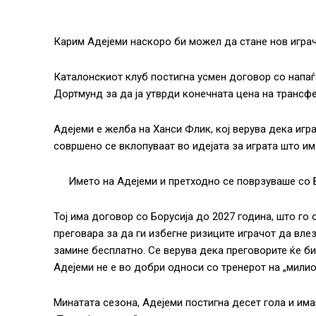
Карим Адејеми наскоро би можел да стане нов играч
Каталонскиот клуб постигна усмен договор со напаѓа
Дортмунд за да ја утврди конечната цена на трансфе
Адејеми е желба на Ханси Флик, кој верува дека иг
совршено се вклопуваат во идејата за играта што им
Името на Адејеми и претходно се поврзуваше со Б
Тој има договор со Борусија до 2027 година, што го
преговара за да ги избегне ризиците играчот да вле
замине бесплатно. Се верува дека преговорите ќе б
Адејеми не е во добри односи со тренерот на „милио
Минатата сезона, Адејеми постигна десет гола и им