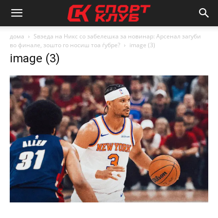
дома
Ѕвзеда на Никс со забелешка за новинар: Арсенал загуби
во финале, зошто го носиш тоа ѓубре?
image (3)
image (3)