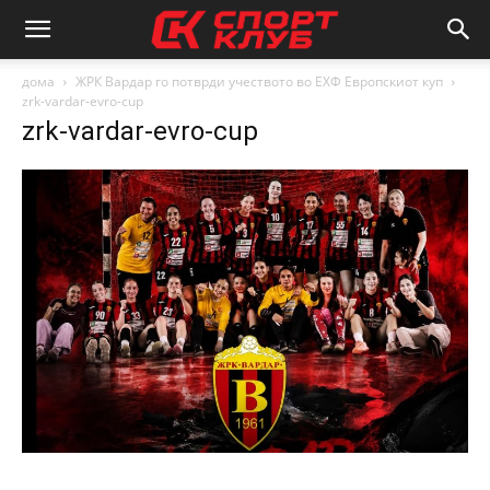
дома
ЖРК Вардар го потврди учеството во ЕХФ Европскиот куп
zrk-vardar-evro-cup
zrk-vardar-evro-cup