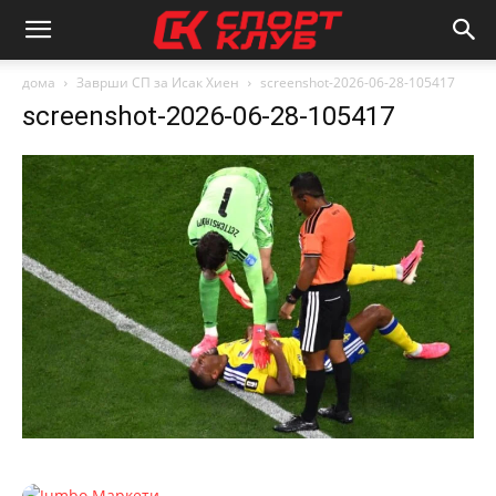
дома
Заврши СП за Исак Хиен
screenshot-2026-06-28-105417
screenshot-2026-06-28-105417