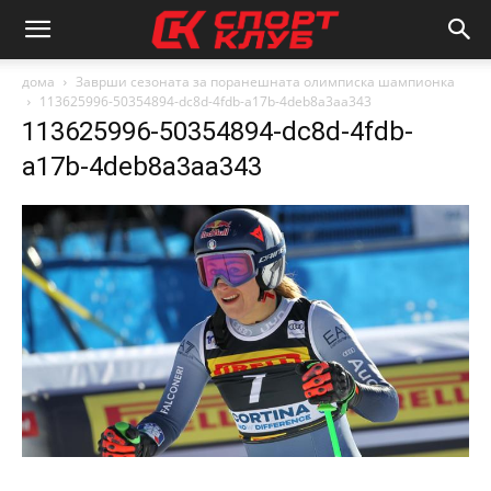
дома
Заврши сезоната за поранешната олимписка шампионка
113625996-50354894-dc8d-4fdb-a17b-4deb8a3aa343
113625996-50354894-dc8d-4fdb-
a17b-4deb8a3aa343