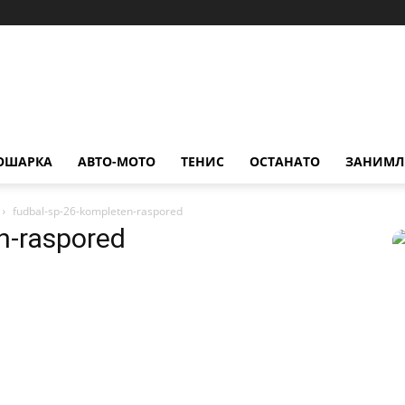
ОШАРКА
АВТО-МОТО
ТЕНИС
ОСТАНАТО
ЗАНИМЛ
fudbal-sp-26-kompleten-raspored
n-raspored