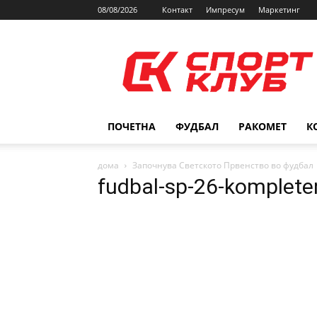
08/08/2026
Контакт
Импресум
Маркетинг
SPORTCLUB.mk
ПОЧЕТНА
ФУДБАЛ
РАКОМЕТ
К
дома
Започнува Светското Првенство во фудбал
fudbal-sp-26-komplete