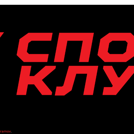
vramov
.