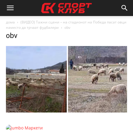
дома
(ВИДЕО) Тажни сцени – на стадионот на Победа пасат овци
наместо да трчаат фудбалери
obv
obv