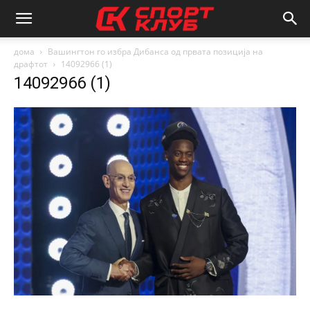
дома
Вашингтон го избра Дибанса од првата позиција на
драфтот
14092966 (1)
14092966 (1)