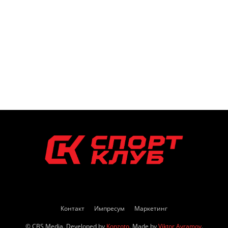
Контакт
Импресум
Маркетинг
© CBS Media. Developed by
Konzoto
. Made by
Viktor Avramov
.