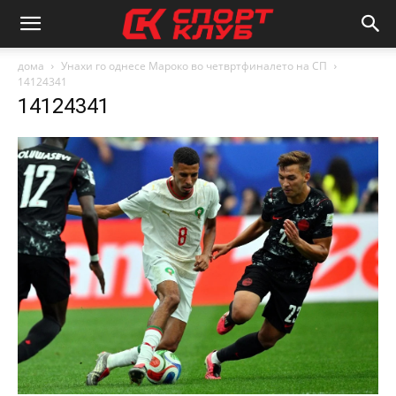
дома
Унахи го однесе Мароко во четвртфиналето на СП
14124341
14124341