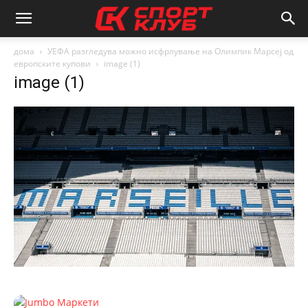
дома
УЕФА разгледува можно исфрлување на Олимпик Марсеј од
европските купови
image (1)
image (1)