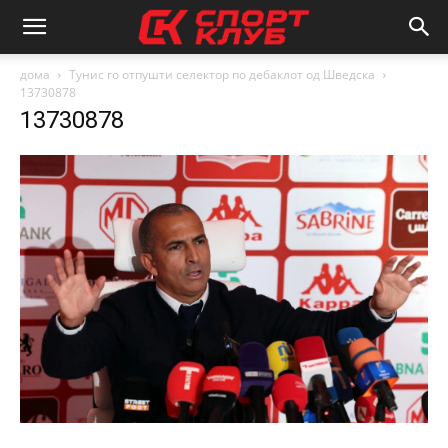
дома
Тунис го отпушти селектор по дебаклот од Шведска
13730878
13730878