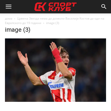
дома
Црвена Звезда нема да дозволи Василије Костов да оди на
Европското до 19 години
image (3)
image (3)