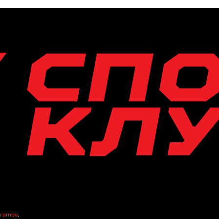
vramov
.