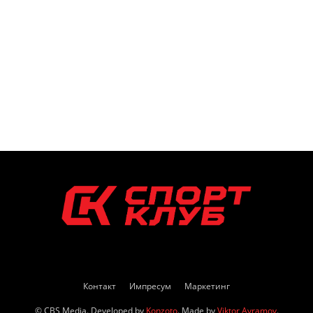
Контакт
Импресум
Маркетинг
© CBS Media. Developed by
Konzoto
. Made by
Viktor Avramov
.