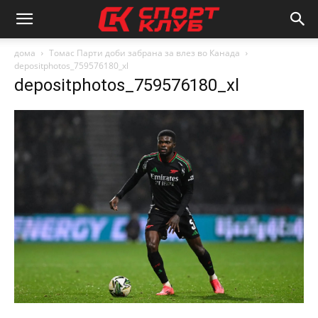
дома
Томас Парти доби забрана за влез во Канада
depositphotos_759576180_xl
depositphotos_759576180_xl