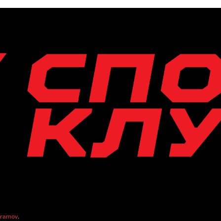
vramov
.