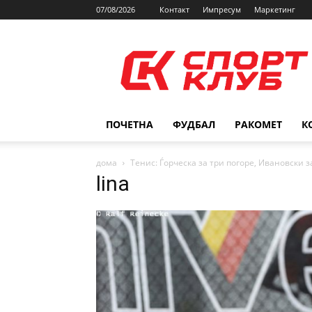
07/08/2026
Контакт
Импресум
Маркетинг
SPORTCLUB.mk
ПОЧЕТНА
ФУДБАЛ
РАКОМЕТ
К
дома
Тенис: Ѓорческа за три погоре, Ивановски 
lina