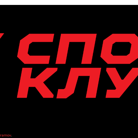
vramov
.