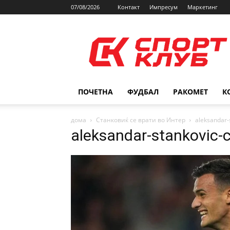
07/08/2026
Контакт
Импресум
Маркетинг
SPORTCLUB.mk
ПОЧЕТНА
ФУДБАЛ
РАКОМЕТ
К
дома
Станковиќ се врати во Интер
aleksandar-
aleksandar-stankovic-