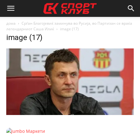
дома
Срѓан Благојевиќ заминува во Русија, во Партизан се враќа
легендарниот Саша Илиќ
image (17)
image (17)