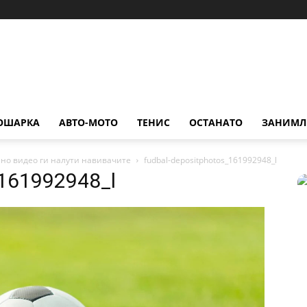
ОШАРКА
АВТО-МОТО
ТЕНИС
ОСТАНАТО
ЗАНИМЛ
лно видео ги налути навивачите
fudbal-depositphotos_161992948_l
_161992948_l