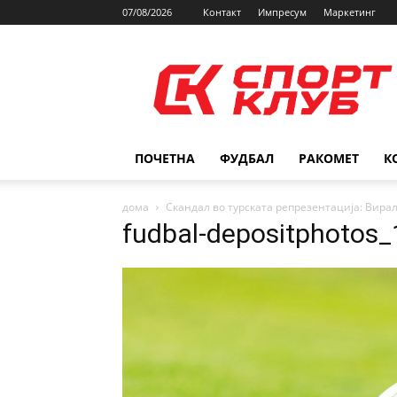
07/08/2026
Контакт
Импресум
Маркетинг
SPORTCLUB.mk
ПОЧЕТНА
ФУДБАЛ
РАКОМЕТ
К
дома
Скандал во турската репрезентација: Вира
fudbal-depositphotos