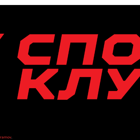
vramov
.