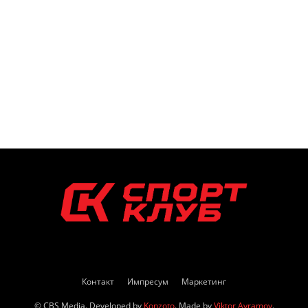
Контакт
Импресум
Маркетинг
© CBS Media. Developed by
Konzoto
. Made by
Viktor Avramov
.