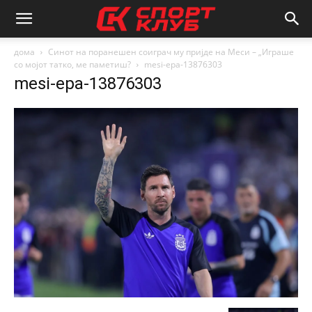
дома
Синот на поранешен соиграч му пријде на Меси – „Играше
со мојот татко, ме паметиш?
mesi-epa-13876303
mesi-epa-13876303