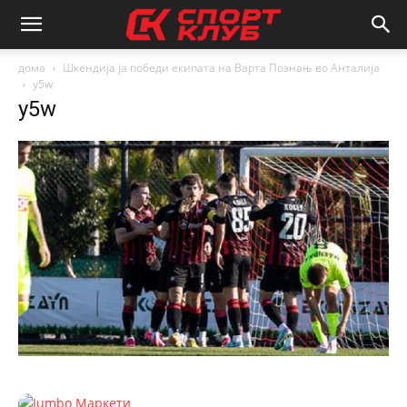
дома
Шкендија ја победи екипата на Варта Познањ во Анталија
y5w
y5w