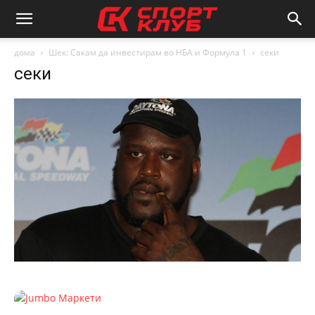
дома
Шек: Сакам да инвестирам во НБА и Формула 1
секи
секи