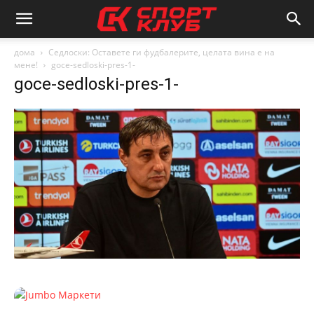
дома
Седлоски: Оставете ги фудбалерите, целата вина е на
мене!
goce-sedloski-pres-1-
goce-sedloski-pres-1-