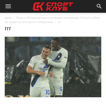
дома
Рома и Интер одиграа нестварен натпревар: Гостите губеа,
на крајот се апсолутни победници
rrr
rrr