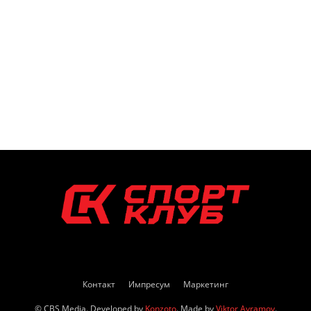
Контакт
Импресум
Маркетинг
© CBS Media. Developed by
Konzoto
. Made by
Viktor Avramov
.