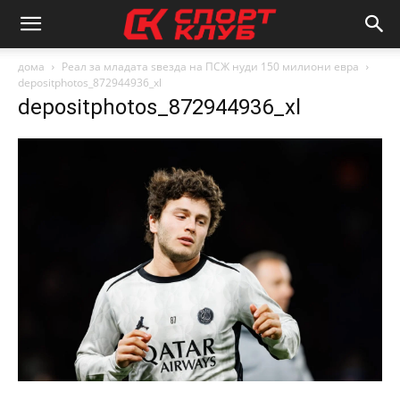
дома
Реал за младата ѕвезда на ПСЖ нуди 150 милиони евра
depositphotos_872944936_xl
depositphotos_872944936_xl