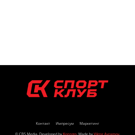
Контакт
Импресум
Маркетинг
© CBS Media. Developed by
Konzoto
. Made by
Viktor Avramov
.