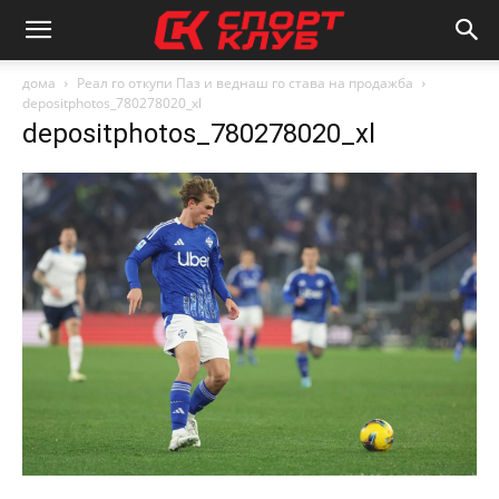
дома
Реал го откупи Паз и веднаш го става на продажба
depositphotos_780278020_xl
depositphotos_780278020_xl