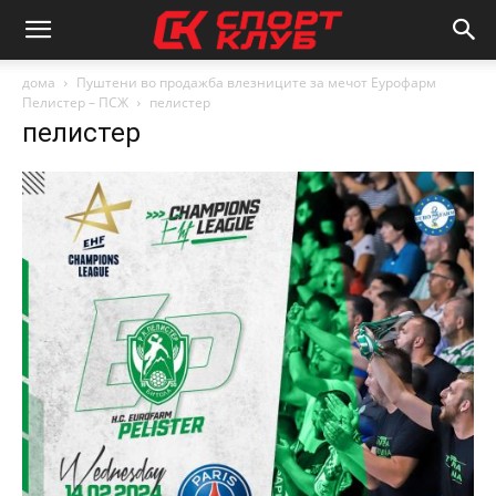
дома
Пуштени во продажба влезниците за мечот Еурофарм
Пелистер – ПСЖ
пелистер
пелистер