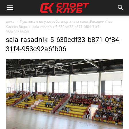
дома
Пуштена е во употреба спортската сала „Расадник“ во
Кисела Вода
sala-rasadnik-5-630cdf33-b871-0f84-31f4-
953c92a6fb06
sala-rasadnik-5-630cdf33-b871-0f84-
31f4-953c92a6fb06