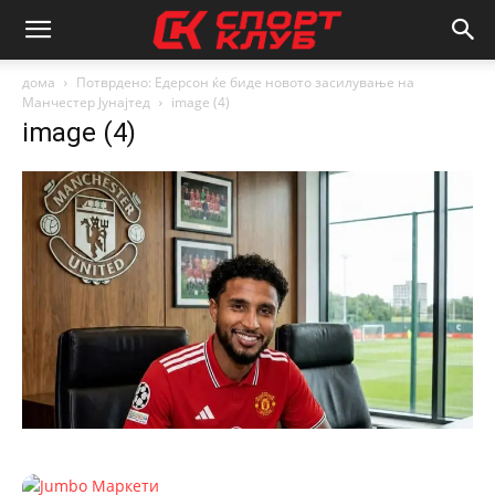
дома
Потврдено: Едерсон ќе биде новото засилување на
Манчестер Јунајтед
image (4)
image (4)