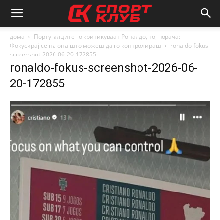
дома
Португалците го критикуваат Роналдо, тој порача:
Фокусирај се на она што можеш да го контролираш
ronaldo-fokus-
screenshot-2026-06-20-172855
ronaldo-fokus-screenshot-2026-06-
20-172855