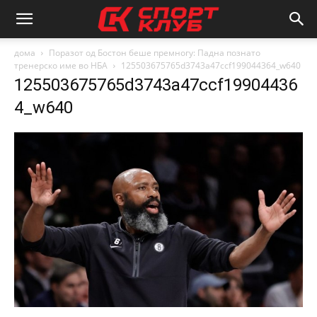
дома
Поразот од Бостон беше премногу: Падна познато
тренерско име во НБА
125503675765d3743a47ccf199044364_w640
125503675765d3743a47ccf19904436
4_w640