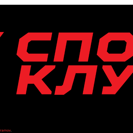
vramov
.