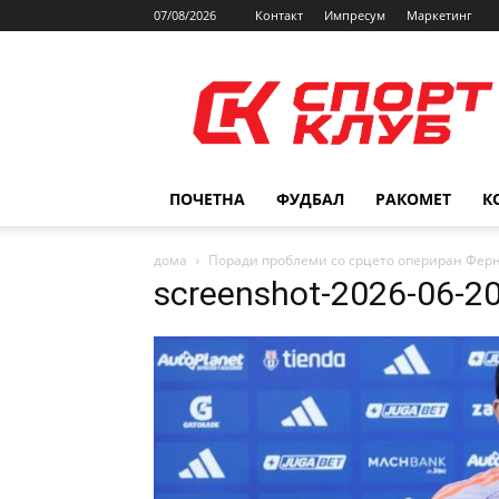
07/08/2026
Контакт
Импресум
Маркетинг
SPORTCLUB.mk
ПОЧЕТНА
ФУДБАЛ
РАКОМЕТ
К
дома
Поради проблеми со срцето опериран Ферн
screenshot-2026-06-2