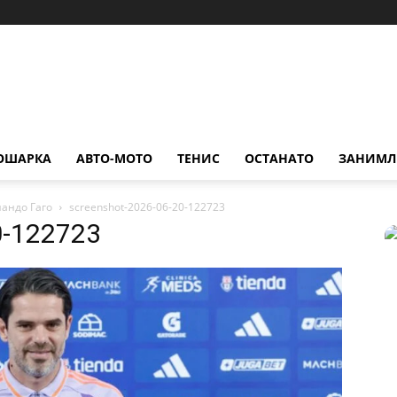
ОШАРКА
АВТО-МОТО
ТЕНИС
ОСТАНАТО
ЗАНИМЛ
андо Гаго
screenshot-2026-06-20-122723
0-122723