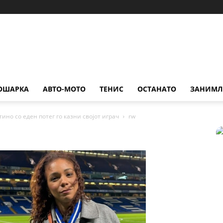
ОШАРКА
АВТО-МОТО
ТЕНИС
ОСТАНАТО
ЗАНИМЛ
ино со еден потег го казни својот играч
rw