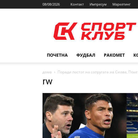
08/08/2026
Контакт
Импресум
Маркетинг
SPORTCLUB.mk
ПОЧЕТНА
ФУДБАЛ
РАКОМЕТ
К
дома
Поради постот на сопругата на Силва, Покет
rw