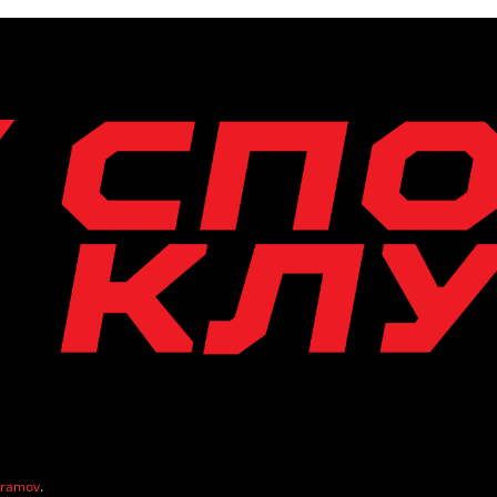
vramov
.