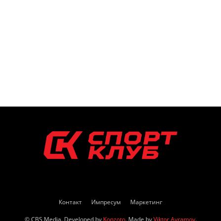
Контакт
Импресум
Маркетинг
© CBS Media. Developed by
Konzoto
. Made by
Viktor Avramov
.