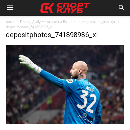
дома
Покрај Дибу Мартинез и Вања е на радарот на Јувентус
depositphotos_741898986_xl
depositphotos_741898986_xl