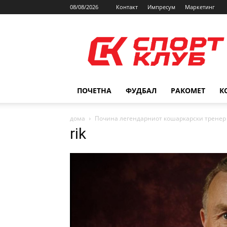
08/08/2026
Контакт
Импресум
Маркетинг
SPORTCLUB.mk
ПОЧЕТНА
ФУДБАЛ
РАКОМЕТ
К
дома
Почина легендарниот кошаркарски тренер
rik