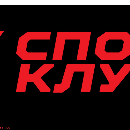
vramov
.