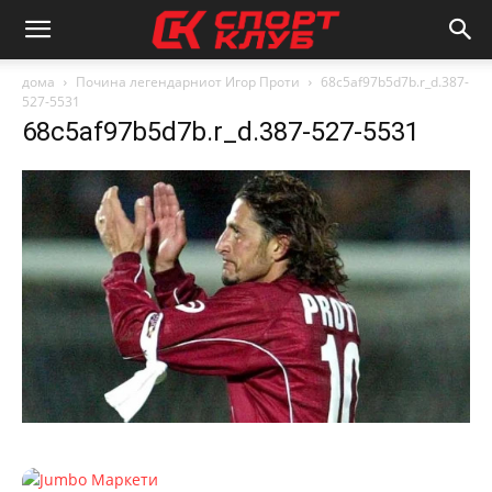
дома
Почина легендарниот Игор Проти
68c5af97b5d7b.r_d.387-
527-5531
68c5af97b5d7b.r_d.387-527-5531