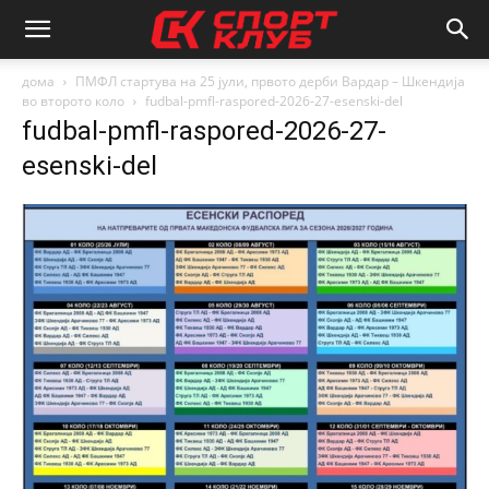
дома
ПМФЛ стартува на 25 јули, првото дерби Вардар – Шкендија
во второто коло
fudbal-pmfl-raspored-2026-27-esenski-del
fudbal-pmfl-raspored-2026-27-
esenski-del