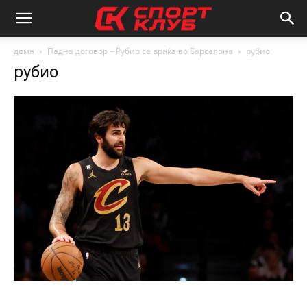
дома
Падна договор – Рубио се враќа во Барселона
рубио
рубио