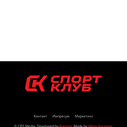
Контакт
Импресум
Маркетинг
© CBS Media. Developed by
Konzoto
. Made by
Viktor Avramov
.