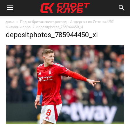
дома
Падна британскиот рекорд – Андерсон во Сити за 150
милиони евра
depositphotos_785944450_xl
depositphotos_785944450_xl