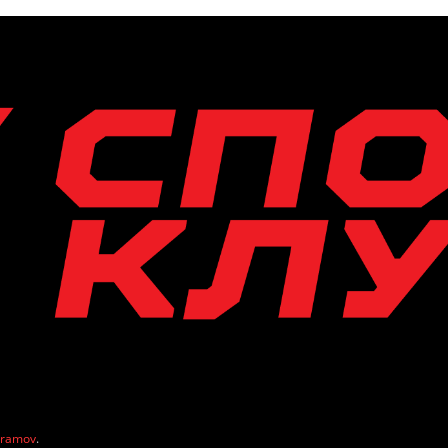
vramov
.