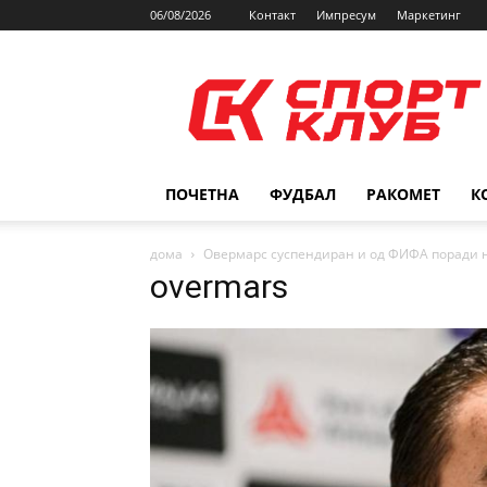
06/08/2026
Контакт
Импресум
Маркетинг
SPORTCLUB.mk
ПОЧЕТНА
ФУДБАЛ
РАКОМЕТ
К
дома
Овермарс суспендиран и од ФИФА поради 
overmars