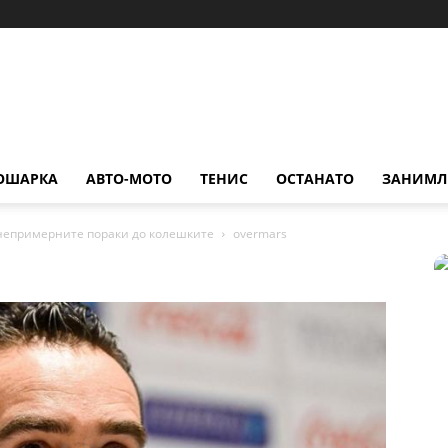
ОШАРКА
АВТО-МОТО
ТЕНИС
ОСТАНАТО
ЗАНИМЛ
непримерните пораки до колешките
overmars