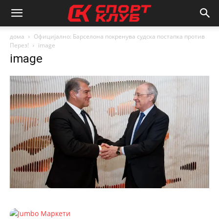
дома
Официјално: Барселона покренува судска постапка против
Перез!
image
image