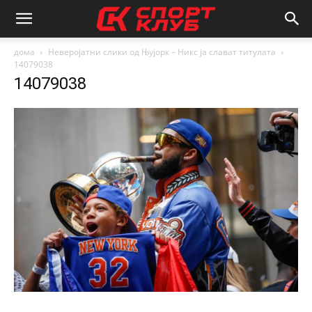
дома
Неверојатни слики од Њујорк – Никс ја слават титулата
14079038
14079038