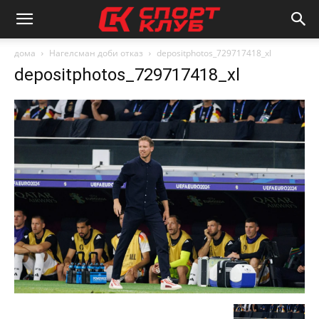
дома
Нагелсман доби отказ
depositphotos_729717418_xl
depositphotos_729717418_xl