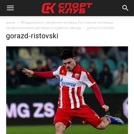
дома
Младинскиот репрезентативец Ристовски потпиша
професионален договор со Црвена ѕвезда
gorazd-ristovski
gorazd-ristovski