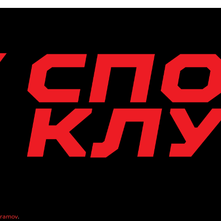
vramov
.