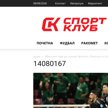
08/08/2026
Контакт
Импресум
Маркетинг
SPORTCLUB.mk
ПОЧЕТНА
ФУДБАЛ
РАКОМЕТ
К
дома
Мексико прв до нокаут фазата, блиску е и 
14080167