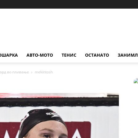
ОШАРКА
АВТО-МОТО
ТЕНИС
ОСТАНАТО
ЗАНИМЛ
корд во пливање
mekintosh