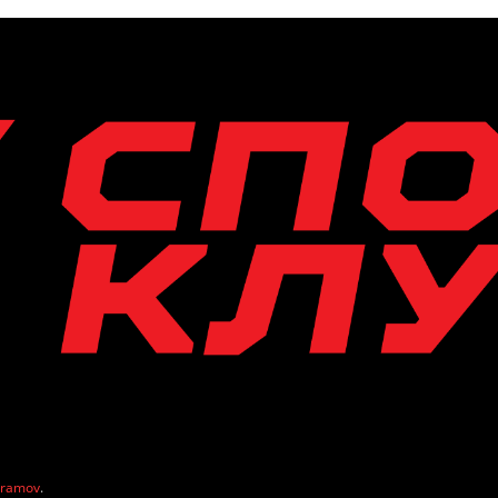
vramov
.