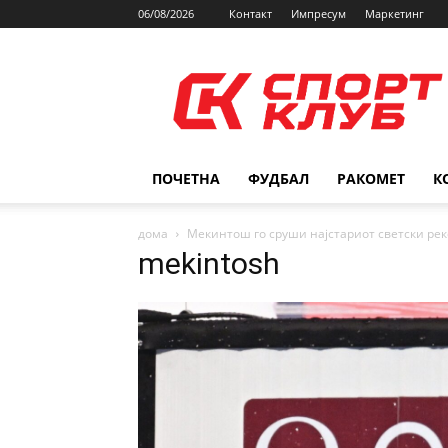
06/08/2026
Контакт
Импресум
Маркетинг
SPORTCLUB.mk
ПОЧЕТНА
ФУДБАЛ
РАКОМЕТ
К
дома
Мекинтош го сруши најстариот светски ре
mekintosh