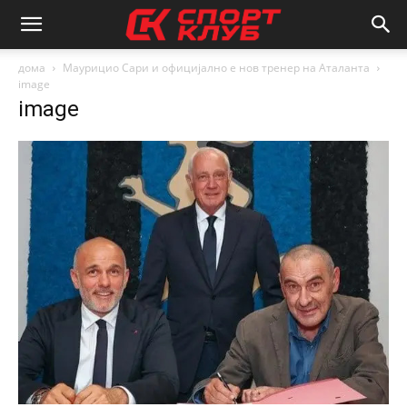
дома
Маурицио Сари и официјално е нов тренер на Аталанта
image
image