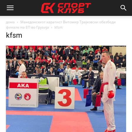
дома
Македонскиот каратист Витомир Трајковски обезбеди
финале на ЕП во Грузија
kfsm
kfsm